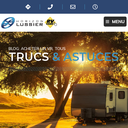
MENU
BLOG:
ACHETER UN VR
,
TOUS
TRUCS
& ASTUCES