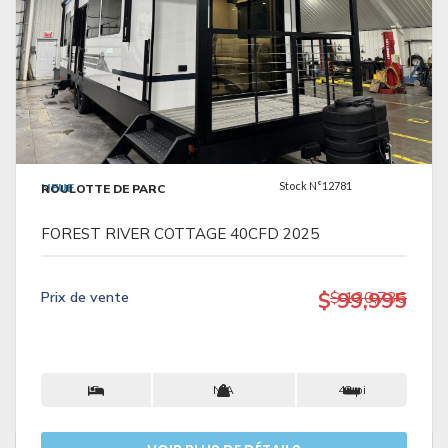
VOIR LES DÉTAILS
Stock N°12781
NEUF
ROULOTTE DE PARC
FOREST RIVER COTTAGE 40CFD 2025
$ 99,995
$ 130,736
Prix ​​de vente
5
N/A
43 pi