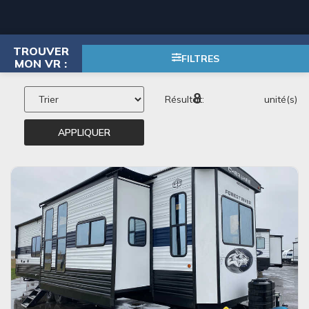
40 — 50
TROUVER
FILTRES
MON VR :
8
Résultat:
unité(s)
APPLIQUER