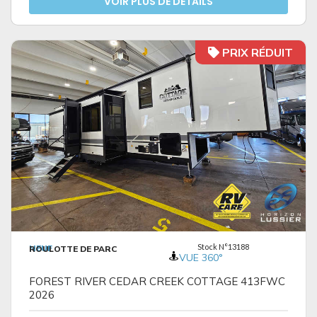
VOIR PLUS DE DÉTAILS
PRIX RÉDUIT
VOIR LES DÉTAILS
Stock N°13188
NEUF
ROULOTTE DE PARC
VUE 360°
FOREST RIVER CEDAR CREEK COTTAGE 413FWC
2026