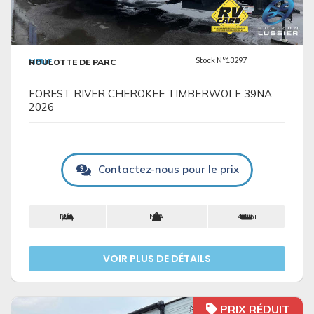
VOIR LES DÉTAILS
Stock N°13297
NEUF
ROULOTTE DE PARC
FOREST RIVER CHEROKEE TIMBERWOLF 39NA
2026
Contactez-nous pour le prix
N/A
N/A
42 pi
VOIR PLUS DE DÉTAILS
PRIX RÉDUIT