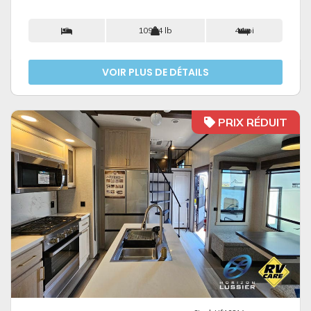
6
10914 lb
44 pi
VOIR PLUS DE DÉTAILS
PRIX RÉDUIT
VOIR LES DÉTAILS