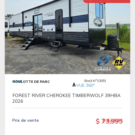
VOIR LES DÉTAILS
Stock N°13051
NEUF
ROULOTTE DE PARC
VUE 360°
FOREST RIVER CHEROKEE TIMBERWOLF 39HBA
2026
$ 73,995
$ 82,524
Prix ​​de vente