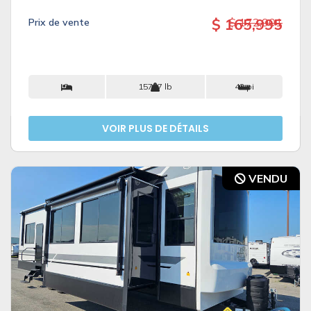
$ 165,995
$ 172,901
Prix ​​de vente
2
15727 lb
42 pi
VOIR PLUS DE DÉTAILS
VENDU