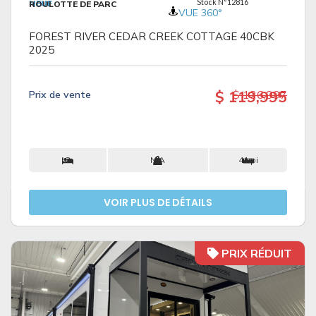
Stock N°12816
NEUF
ROULOTTE DE PARC
VUE 360°
FOREST RIVER CEDAR CREEK COTTAGE 40CBK
2025
$ 119,995
$ 136,997
Prix ​​de vente
8
N/A
41 pi
VOIR PLUS DE DÉTAILS
PRIX RÉDUIT