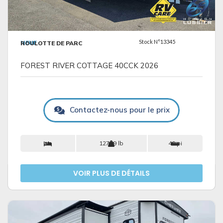
VOIR LES DÉTAILS
Stock N°13345
NEUF
ROULOTTE DE PARC
FOREST RIVER COTTAGE 40CCK 2026
Contactez-nous pour le prix
4
12769 lb
40 pi
VOIR PLUS DE DÉTAILS