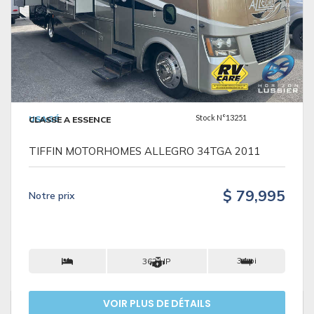
VOIR LES DÉTAILS
Stock N°13251
USAGÉ
CLASSE A ESSENCE
TIFFIN MOTORHOMES ALLEGRO 34TGA 2011
$ 79,995
Notre prix
4
34 pi
362 HP
VOIR PLUS DE DÉTAILS