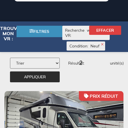
×
TROUVER
Recherche
wayfarer
EFFACER
FILTRES
MON
VR
:
VR :
×
Condition
:
Neuf
2
Résultat:
unité(s)
APPLIQUER
PRIX RÉDUIT