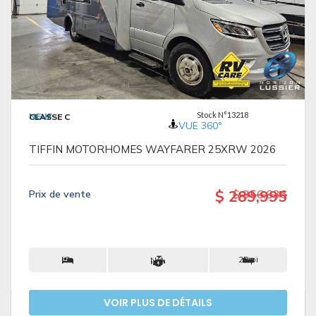
VOIR LES DÉTAILS
Stock N°13218
NEUF
CLASSE C
VUE 360°
TIFFIN MOTORHOMES WAYFARER 25XRW 2026
$ 289,995
$ 356,636
Prix ​​de vente
3
25 pi
N/A
VOIR PLUS DE DÉTAILS