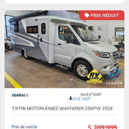
PRIX RÉDUIT
VOIR LES DÉTAILS
Stock N°13187
NEUF
CLASSE C
VUE 360°
TIFFIN MOTORHOMES WAYFARER 25XPW 2026
$ 289,995
$ 356,636
Prix ​​de vente