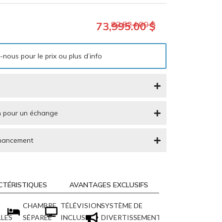
82,524.00 $
73,995.00 $
nous pour le prix ou plus d’info
 pour un échange
inancement
CTÉRISTIQUES
AVANTAGES EXCLUSIFS
CHAMBRE
TÉLÉVISION
SYSTÈME DE
LLES
SÉPARÉE
INCLUSE
DIVERTISSEMENT