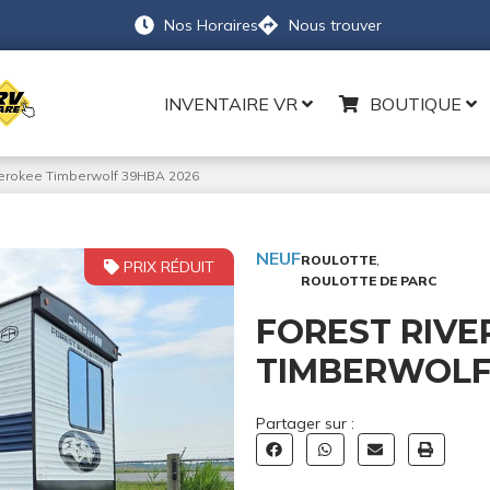
Nos Horaires
Nous trouver
INVENTAIRE VR
BOUTIQUE
herokee Timberwolf 39HBA 2026
NEUF
,
ROULOTTE
PRIX RÉDUIT
ROULOTTE DE PARC
FOREST RIVE
TIMBERWOLF
Partager sur :