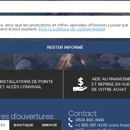
ttre, ainsi que les promotions et offres spéciales d'Horizon Lussier par
ment à tout moment. (
Voir la politique de confidentialité
)
RESTER INFORMÉ
AIDE AU FINANCEM
INSTALLATIONS DE POINTE
ET REPRISE EN VUE
ET ACCÈS CONVIVIAL
DE VOTRE ACHAT
Contact
es d'ouvertures
(450) 460-3666
+1 800 387-4100 (sans frais)
TES
BOUTIQUE
SERVICE