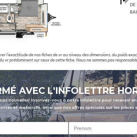
DE
BA
Vous êtes désormais désabonné aux
alertes de changement de prix sur
cet appareil.
er l’exactitude de nos fiches de vr au niveau des dimensions, du poids exact
 du vr prédominent sur ceux de cette fiche. Nous ne sommes pas responsabl
RMÉ AVEC L'INFOLETTRE HOR
 nouvelles! Inscrivez-vous à notre infolettre pour recevoir en 
ottes et motorisés, ainsi que nos offres spéciales sur les pièces