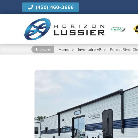
(450) 460-3666
NOUS
Browse:
Home
Inventaire VR
Forest River C