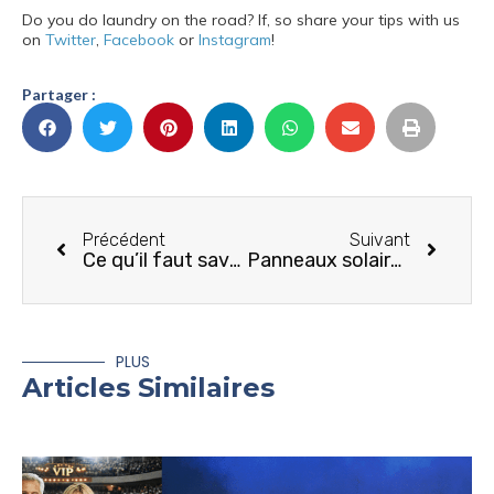
Do you do laundry on the road? If, so share your tips with us
on
Twitter
,
Facebook
or
Instagram
!
Partager :
Précédent
Suivant
Ce qu’il faut savoir avant de faire son premier voyage en VR
Panneaux solaires: leur entretien
PLUS
Articles Similaires