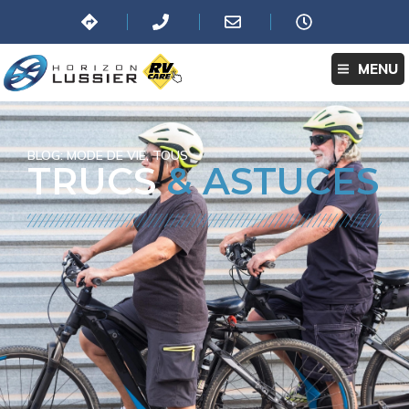
MENU
BLOG:
MODE DE VIE
,
TOUS
TRUCS
& ASTUCES