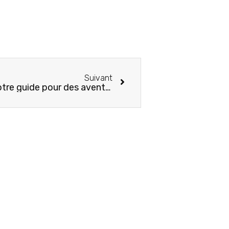
Suivant
Camping en VR en hiver : Votre guide pour des aventures toute l’année