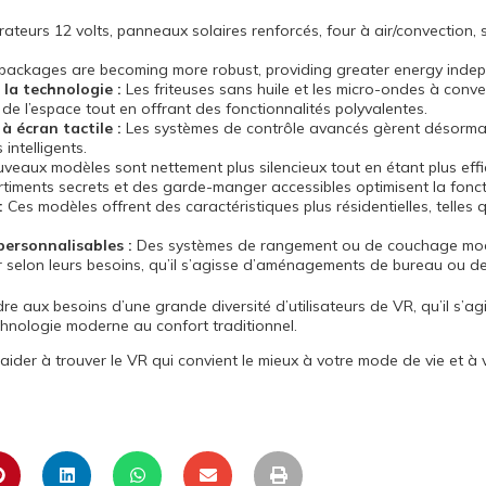
rateurs 12 volts, panneaux solaires renforcés, four à air/convection, 
packages are becoming more robust, providing greater energy inde
 la technologie :
Les friteuses sans huile et les micro-ondes à conv
de l’espace tout en offrant des fonctionnalités polyvalentes.
à écran tactile :
Les systèmes de contrôle avancés gèrent désormais 
intelligents.
veaux modèles sont nettement plus silencieux tout en étant plus effi
iments secrets et des garde-manger accessibles optimisent la foncti
:
Ces modèles offrent des caractéristiques plus résidentielles, telle
personnalisables :
Des systèmes de rangement ou de couchage modul
r selon leurs besoins, qu’il s’agisse d’aménagements de bureau ou 
e aux besoins d’une grande diversité d’utilisateurs de VR, qu’il s’
chnologie moderne au confort traditionnel.
aider à trouver le VR qui convient le mieux à votre mode de vie et à 