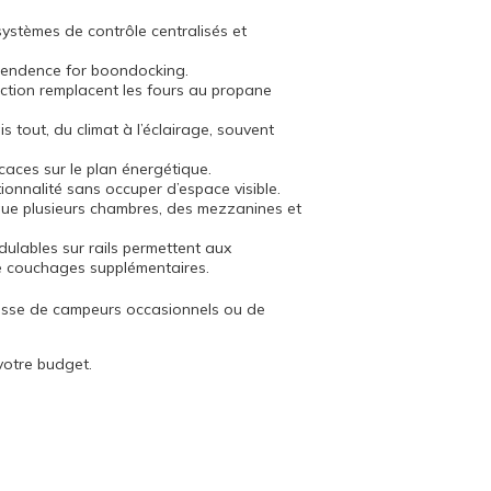
systèmes de contrôle centralisés et
pendence for boondocking.
ection remplacent les fours au propane
tout, du climat à l’éclairage, souvent
caces sur le plan énergétique.
onnalité sans occuper d’espace visible.
s que plusieurs chambres, des mezzanines et
ables sur rails permettent aux
de couchages supplémentaires.
agisse de campeurs occasionnels ou de
votre budget.