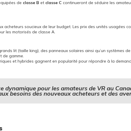
équipées de
classe B
et
classe C
continueront de séduire les amateurs
ux acheteurs soucieux de leur budget. Les prix des unités usagées
ur les motorisés de classe A.
grands lit (taille king), des panneaux solaires ainsi qu’un systèmes d
ut de gamme.
triques et hybrides gagnent en popularité pour répondre à la deman
ce dynamique pour les amateurs de VR au Canad
ux besoins des nouveaux acheteurs et des aven
s