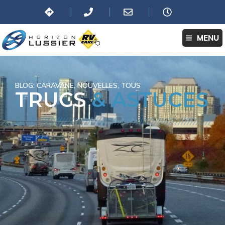
MENU
BLOG:
CARAVANE
,
NOUVELLES
,
TOUS
TRUCS
& ASTUCES