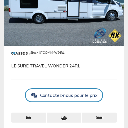
VOIR LES DÉTAILS
Stock N°COMM-W24RL
NEUF
CLASSE B+
LEISURE TRAVEL WONDER 24RL
Contactez-nous pour le prix
4
24 pi
N/A