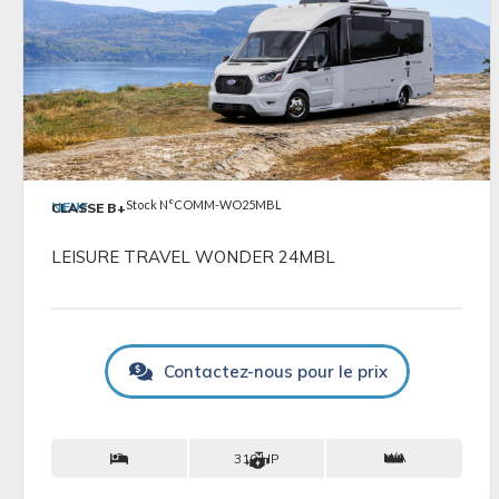
VOIR LES DÉTAILS
Stock N°COMM-WO25MBL
NEUF
CLASSE B+
LEISURE TRAVEL WONDER 24MBL
Contactez-nous pour le prix
2
N/A
310 HP