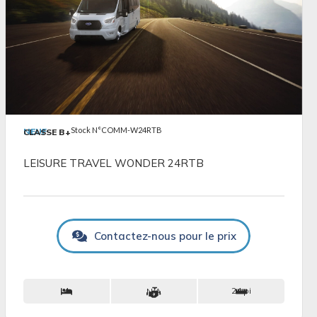
VOIR LES DÉTAILS
Stock N°COMM-W24RTB
NEUF
CLASSE B+
LEISURE TRAVEL WONDER 24RTB
Contactez-nous pour le prix
4
24 pi
N/A