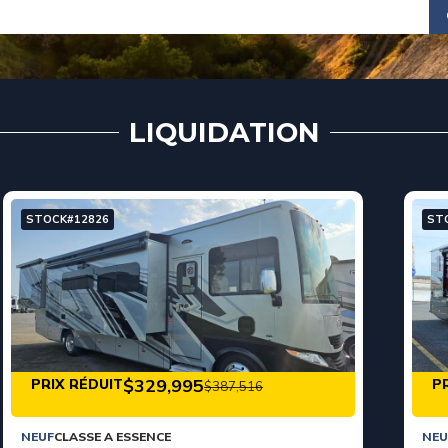
LIQUIDATION
STOCK#13199
ST
VOIR LES DÉTAILS
$489,995
PRIX RÉDUIT
P
$525,708
NEUF
CLASSE A DIESEL
NEU