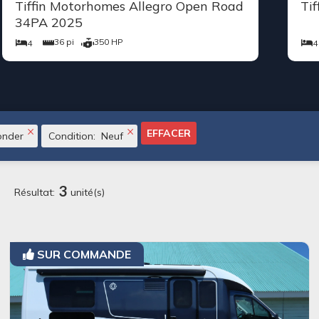
Tiffin Motorhomes Byway 38CL 2026
Ea
39 pi
340 HP
4
6
×
×
EFFACER
nder
Condition
:
Neuf
3
Résultat:
unité(s)
SUR COMMANDE