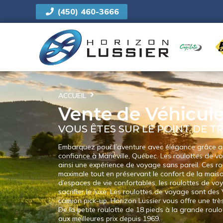
ÉFFACER LES FILTRES
(450) 460-3666
NOUS
Vous êtes ici:
Accueil
/
Inventaire VR
Selectionner un type de VR
Condition
ACCUEIL
Inventaire VR
Vente de Véhicules
Tous
Neuf
Usagé
Année
VOUS ÊTES SUR LE POINT DE 
Embarquez pour l’aventure avec élégance grâce au
2019
—
2026
confiance à Marieville, Québec. Les roulottes de vo
Prix
ainsi une expérience de voyage sans pareil. Ces ro
maximale tout en préservant le confort de la mai
d’espaces de vie confortables, les roulottes de vo
1,000
$
—
800,000
$
sacrifier le luxe. Les roulottes de voyage sont d
Couchages
camion pick-up. Horizon Lussier vous offre une tr
N/A
De la petite roulotte de 18 pieds à la grande roulo
aux meilleures prix depuis 1969.
1