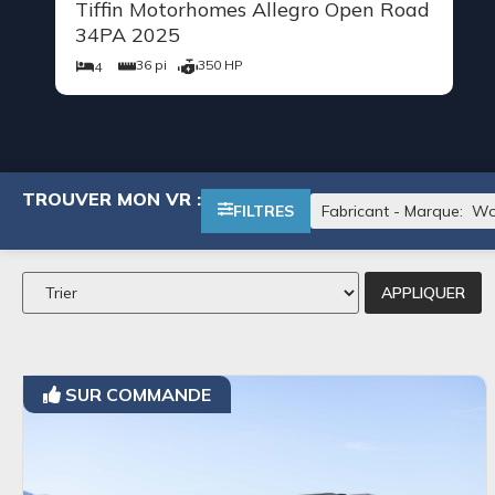
Tiffin Motorhomes Allegro Open Road
34PA 2025
36 pi
350 HP
4
TROUVER MON VR :
FILTRES
Fabricant - Marque
:
Wo
APPLIQUER
SUR COMMANDE