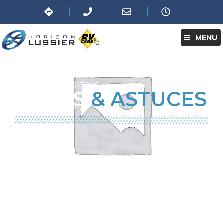
MENU
BLOG:
NOUVELLES
,
TOUS
TRUCS
& ASTUCES